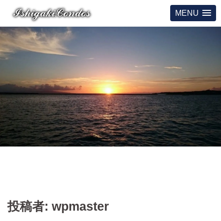
MENU
コ
ン
テ
ン
ツ
へ
ス
キ
ッ
プ
投稿者:
wpmaster